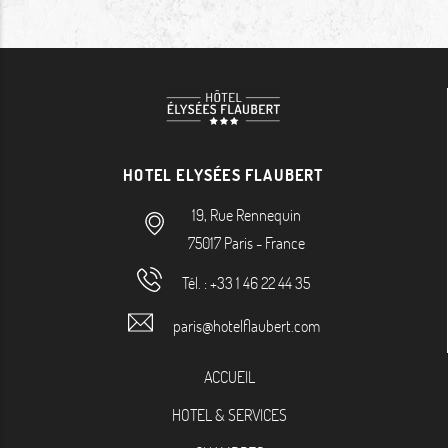
HOTEL ELYSÉES FLAUBERT
19, Rue Rennequin
75017
Paris
-
France
Tél. :
+33 1 46 22 44 35
paris@hotelflaubert.com
ACCUEIL
HOTEL & SERVICES