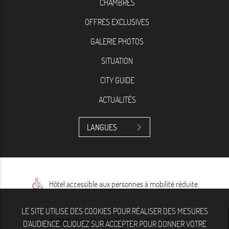
CHAMBRES
OFFRES EXCLUSIVES
GALERIE PHOTOS
SITUATION
CITY GUIDE
ACTUALITÉS
LANGUES
Hôtel accessible aux personnes à mobilité réduite
LE SITE UTILISE DES COOKIES POUR RÉALISER DES MESURES
© 2026 Hotel Elysées Flaubert - Site officiel
D’AUDIENCE. CLIQUEZ SUR ACCEPTER POUR DONNER VOTRE