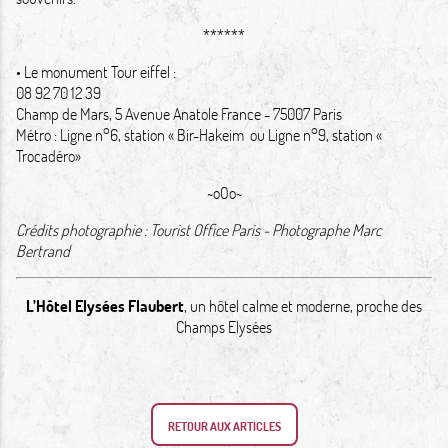
******
•
Le monument
Tour eiffel :
08 92 70 12 39
Champ de Mars, 5 Avenue Anatole France - 75007 Paris
Métro
: Ligne n°6, station « Bir-Hakeim ou Ligne n°9, station «
Trocadéro»
~oOo~
Crédits photographie :
Tourist Office Paris
- Photographe Marc
Bertrand
L’Hôtel Elysées Flaubert
, un hôtel calme et moderne, proche des
Champs Elysées
RETOUR AUX ARTICLES